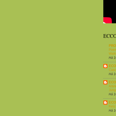
ECCO
PRO
Poem
Walk
Há 1
ECO
Casc
Há 1
ECO'
Artet
Jung
Há 1
ECO 
Feli
Há 1