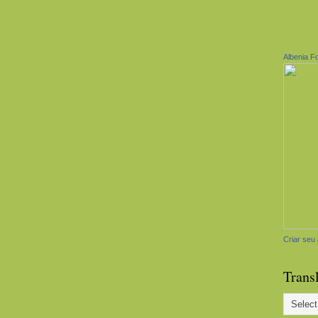
Albenia F
Criar seu 
Trans