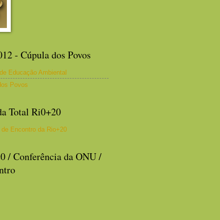
012 - Cúpula dos Povos
 de Educação Ambiental
dos Povos
a Total Ri0+20
 de Encontro da Rio+20
0 / Conferência da ONU /
ntro