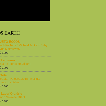
S EARTH
JETO ECCOS
a Mãe Terra ¨ Michael Jackson ¨ - by
yria Mattos.wmv
0 anos
 Feminino
ata de Flores em Xícara
0 anos
Arte
erapia - Palestra 2015 - Instituto
uiano da Bahia
0 anos
Labor'Oratório
z Ano Novo de 2016!
0 anos