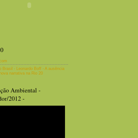
20
com
o Brasil - Leonardo Boff - A ausência
ova narrativa na Rio 20
ção Ambiental -
dor/2012 -