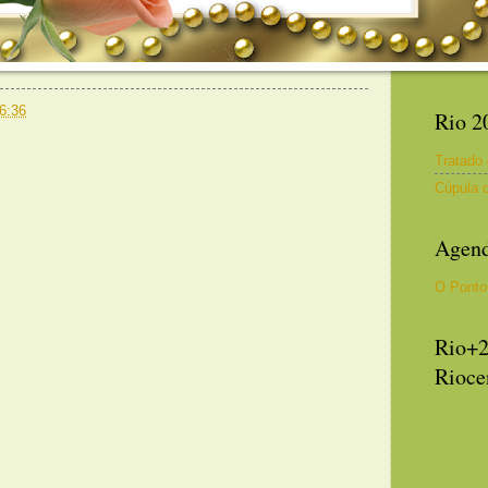
6:36
Rio 2
Tratado
Cúpula 
Agend
O Ponto
Rio+2
Rioce