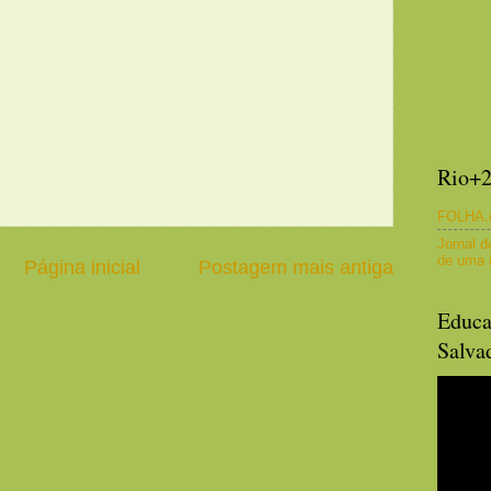
Rio+
FOLHA.
Jornal d
de uma n
Página inicial
Postagem mais antiga
Educa
Salva