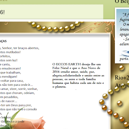
O Bei
6!
Rio+2
Aterr