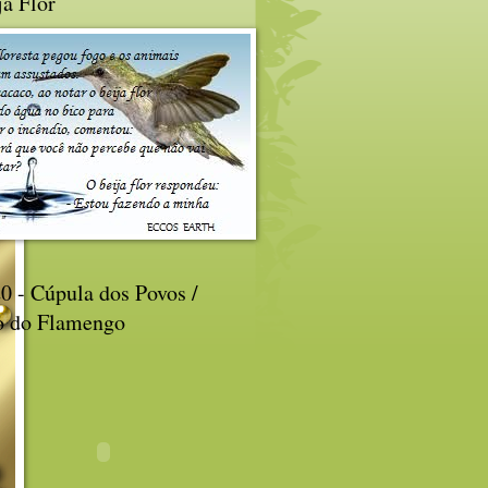
ja Flor
0 - Cúpula dos Povos /
o do Flamengo