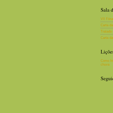
Sala d
VII Fóru
Carta d
Tratado
Carta da
Liçõe
Como In
chuva
Segui