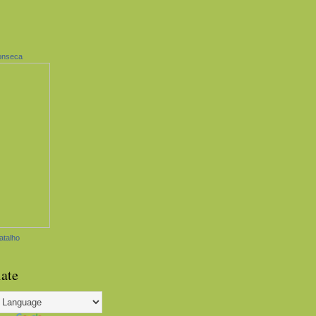
onseca
atalho
late