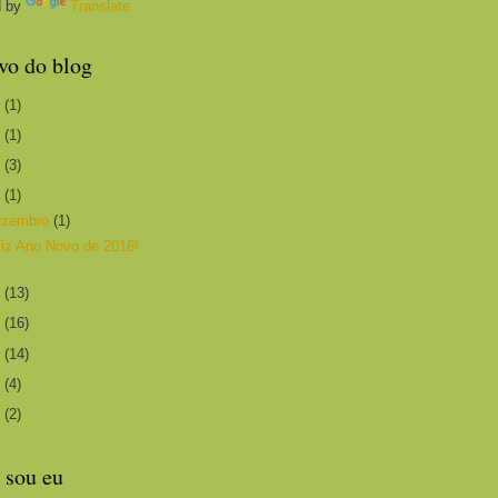
d by
Translate
vo do blog
1
(1)
0
(1)
6
(3)
5
(1)
ezembro
(1)
liz Ano Novo de 2016!
4
(13)
3
(16)
2
(14)
1
(4)
0
(2)
sou eu